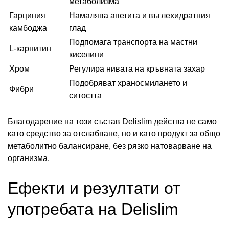
метаболизма
Гарциния
Намалява апетита и въглехидратния
камбоджа
глад
Подпомага транспорта на мастни
L-карнитин
киселини
Хром
Регулира нивата на кръвната захар
Подобряват храносмилането и
Фибри
ситостта
Благодарение на този състав Delislim действа не само
като средство за отслабване, но и като продукт за общо
метаболитно балансиране, без рязко натоварване на
организма.
Ефекти и резултати от
употребата на Delislim