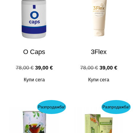
O Caps
3Flex
Original
Текущата
Original
Текущ
78,00
€
39,00
€
78,00
€
39,00
€
price
цена
price
цена
Купи сега
Купи сега
was:
е:
was:
е:
78,00 €.
39,00 €.
78,00 €.
39,00 
Разпродажба!
Разпродажба!