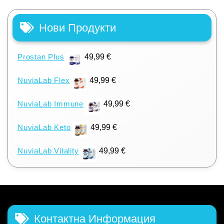
Нови Продукти
Prostan Plus
49,99
€
NuviaLab Flex
49,99
€
NuviaLab Immune
49,99
€
NuviaLab Keto
49,99
€
NuviaLab Vitality
49,99
€
Контактна Информация