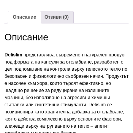
Описание
Отзиви (0)
Описание
Delislim
представлява съвременен натурален продукт
под формата на капсули за отслабване, разработен с
цел подпомагане на контрола върху телесното тегло по
безопасен и физиологично съобразен начин. Продуктът
е насочен към хора, които търсят ефективно, но
щадящо решение за редуциране на излишните
мазнини, без използване на агресивни химични
съставки или синтетични стимуланти. Delislim се
позиционира като хранителна добавка за отслабване,
която действа комплексно върху основните фактори,
влияещи върху натрупването на тегло – апетит,