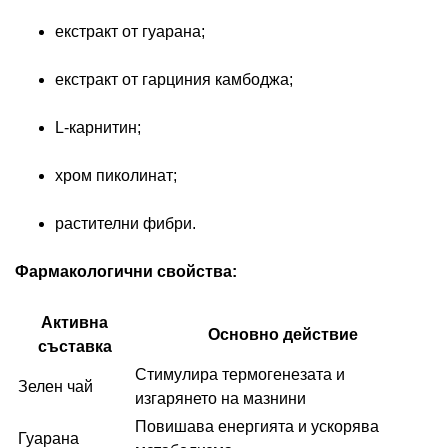
екстракт от гуарана;
екстракт от гарциния камбоджа;
L-карнитин;
хром пиколинат;
растителни фибри.
Фармакологични свойства:
Активна
Основно действие
съставка
Стимулира термогенезата и
Зелен чай
изгарянето на мазнини
Повишава енергията и ускорява
Гуарана