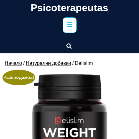
Skip
Psicoterapeutas
to
content
Primary
Menu
Начало
/
Натурални добавки
/ Delislim
Разпродажба!