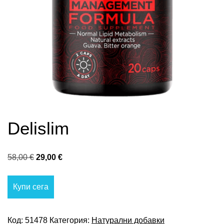
Delislim
Original
Текущата
58,00
€
29,00
€
price
цена
was:
е:
Купи сега
58,00 €.
29,00 €.
Код:
51478
Категория:
Натурални добавки