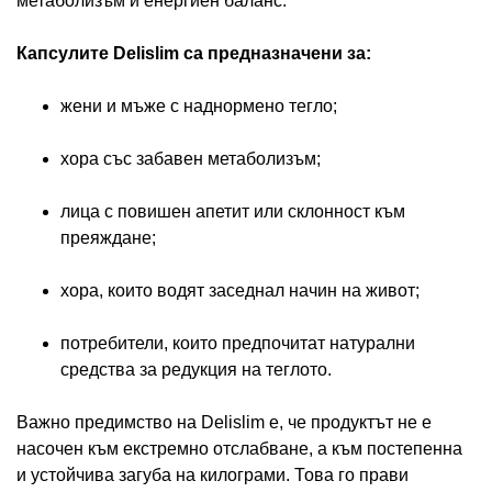
метаболизъм и енергиен баланс.
Капсулите Delislim са предназначени за:
жени и мъже с наднормено тегло;
хора със забавен метаболизъм;
лица с повишен апетит или склонност към
преяждане;
хора, които водят заседнал начин на живот;
потребители, които предпочитат натурални
средства за редукция на теглото.
Важно предимство на Delislim е, че продуктът не е
насочен към екстремно отслабване, а към постепенна
и устойчива загуба на килограми. Това го прави