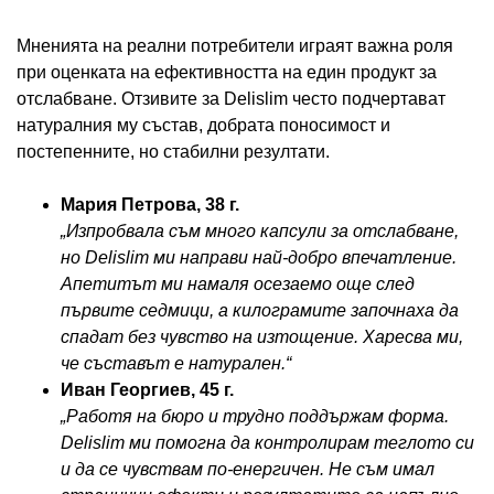
Мненията на реални потребители играят важна роля
при оценката на ефективността на един продукт за
отслабване. Отзивите за Delislim често подчертават
натуралния му състав, добрата поносимост и
постепенните, но стабилни резултати.
Мария Петрова, 38 г.
„Изпробвала съм много капсули за отслабване,
но Delislim ми направи най-добро впечатление.
Апетитът ми намаля осезаемо още след
първите седмици, а килограмите започнаха да
спадат без чувство на изтощение. Харесва ми,
че съставът е натурален.“
Иван Георгиев, 45 г.
„Работя на бюро и трудно поддържам форма.
Delislim ми помогна да контролирам теглото си
и да се чувствам по-енергичен. Не съм имал