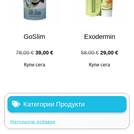
GoSlim
Exodermin
Original
Текущата
Original
Текущ
78,00
€
39,00
€
58,00
€
29,00
€
price
цена
price
цена
Купи сега
Купи сега
was:
е:
was:
е:
78,00 €.
39,00 €.
58,00 €.
29,00 
Категории Продукти
Натурални добавки