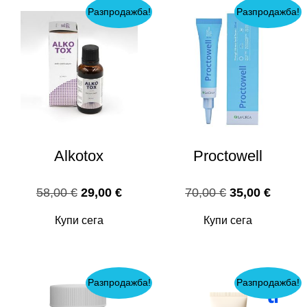
Разпродажба!
Разпродажба!
Alkotox
Proctowell
Original
Текущата
Original
Текущ
58,00
€
29,00
€
70,00
€
35,00
€
price
цена
price
цена
Купи сега
Купи сега
was:
е:
was:
е:
58,00 €.
29,00 €.
70,00 €.
35,00 
Разпродажба!
Разпродажба!