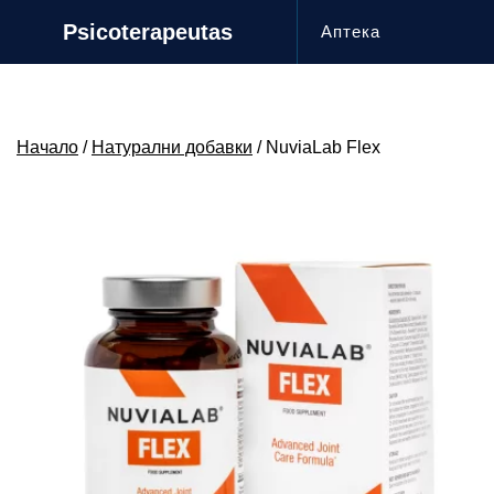
Skip
Psicoterapeutas
Аптека
to
content
Начало
/
Натурални добавки
/ NuviaLab Flex