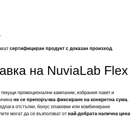
.
чават
сертифициран продукт с доказан произход
.
авка на NuviaLab Flex
т текущи промоционални кампании, избрания пакет и
ричина
не се препоръчва фиксиране на конкретна сума
,
едлага отстъпки, бонус опаковки или комбинирани
ите могат да се възползват от
най-добрата налична цена