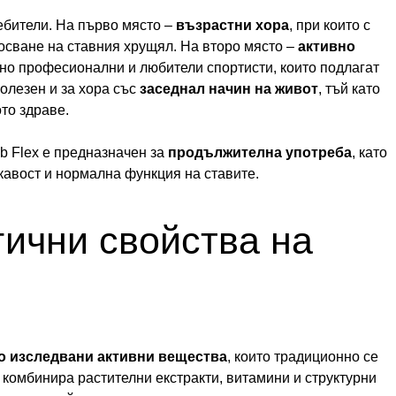
ебители. На първо място –
възрастни хора
, при които с
осване на ставния хрущял. На второ място –
активно
лно професионални и любители спортисти, които подлагат
полезен и за хора със
заседнал начин на живот
, тъй като
то здраве.
b Flex е предназначен за
продължителна употреба
, като
кавост и нормална функция на ставите.
ични свойства на
о изследвани активни вещества
, които традиционно се
 комбинира растителни екстракти, витамини и структурни