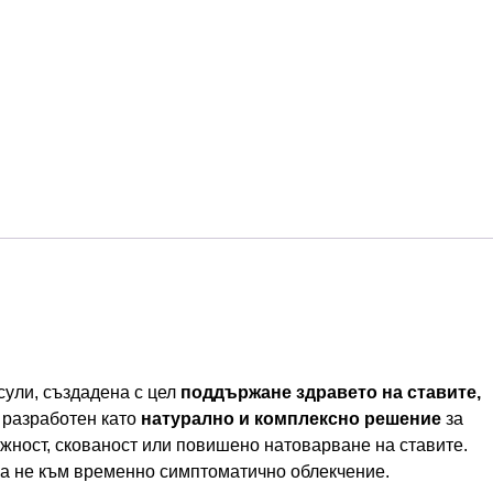
сули, създадена с цел
поддържане здравето на ставите,
е разработен като
натурално и комплексно решение
за
ижност, скованост или повишено натоварване на ставите.
 а не към временно симптоматично облекчение.