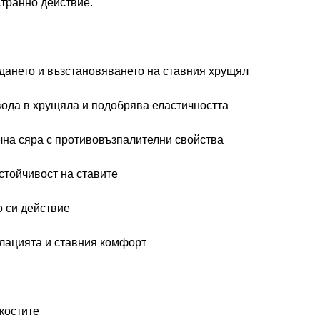
странно действие.
дането и възстановяването на ставния хрущял
ода в хрущяла и подобрява еластичността
чна сяра с противовъзпалителни свойства
стойчивост на ставите
о си действие
лацията и ставния комфорт
костите