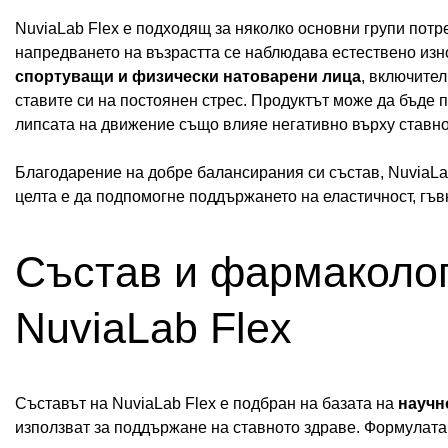
NuviaLab Flex е подходящ за няколко основни групи потр
напредването на възрастта се наблюдава естествено изн
спортуващи и физически натоварени лица
, включите
ставите си на постоянен стрес. Продуктът може да бъде 
липсата на движение също влияе негативно върху ставно
Благодарение на добре балансирания си състав, NuviaLa
целта е да подпомогне поддържането на еластичност, гъв
Състав и фармаколог
NuviaLab Flex
Съставът на NuviaLab Flex е подбран на базата на
научн
използват за поддържане на ставното здраве. Формулата