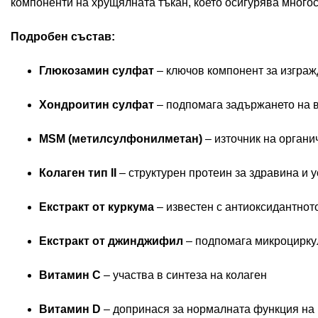
компоненти на хрущялната тъкан, което осигурява много
Подробен състав:
Глюкозамин сулфат
– ключов компонент за изграж
Хондроитин сулфат
– подпомага задържането на в
MSM (метилсулфонилметан)
– източник на органи
Колаген тип II
– структурен протеин за здравина и у
Екстракт от куркума
– известен с антиоксидантнот
Екстракт от джинджифил
– подпомага микроцирку
Витамин C
– участва в синтеза на колаген
Витамин D
– допринася за нормалната функция на 