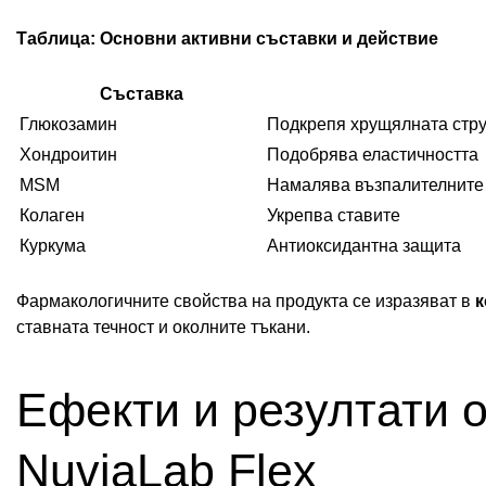
Таблица: Основни активни съставки и действие
Съставка
Глюкозамин
Подкрепя хрущялната стру
Хондроитин
Подобрява еластичността
MSM
Намалява възпалителните
Колаген
Укрепва ставите
Куркума
Антиоксидантна защита
Фармакологичните свойства на продукта се изразяват в
к
ставната течност и околните тъкани.
Ефекти и резултати о
NuviaLab Flex