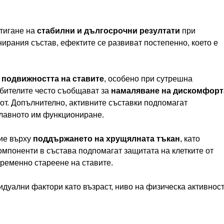
стигане на
стабилни и дългосрочни резултати
при
ирания състав, ефектите се развиват постепенно, което е
 подвижността на ставите
, особено при сутрешна
бителите често съобщават за
намаляване на дискомфорт
вот. Допълнително, активните съставки подпомагат
 плавното им функциониране.
ие върху
поддържането на хрущялната тъкан
, като
омпоненти в състава подпомагат защитата на клетките от
временно стареене на ставите.
видуални фактори като възраст, ниво на физическа активнос