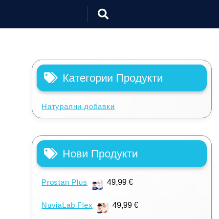
Категории Продукти
Натурални добавки
Нови Продукти
Prostan Plus
49,99
€
NuviaLab Flex
49,99
€