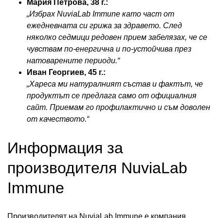
Мария Петрова, 38 г.:
„Избрах NuviaLab Immune като част от
ежедневната си грижа за здравето. След
няколко седмици редовен прием забелязах, че се
чувствам по-енергична и по-устойчива през
натоварените периоди.“
Иван Георгиев, 45 г.:
„Хареса ми натуралният състав и фактът, че
продуктът се предлага само от официалния
сайт. Приемам го профилактично и съм доволен
от качеството.“
Информация за
производителя NuviaLab
Immune
Производителят на NuviaLab Immune е компания,