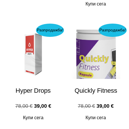
Купи сега
58,00 €.
29,00 €.
was:
е:
58,00 €.
29,00 
Разпродажба!
Разпродажба!
Hyper Drops
Quickly Fitness
Original
Текущата
Original
Текущ
78,00
€
39,00
€
78,00
€
39,00
€
price
цена
price
цена
Купи сега
Купи сега
was:
е:
was:
е: