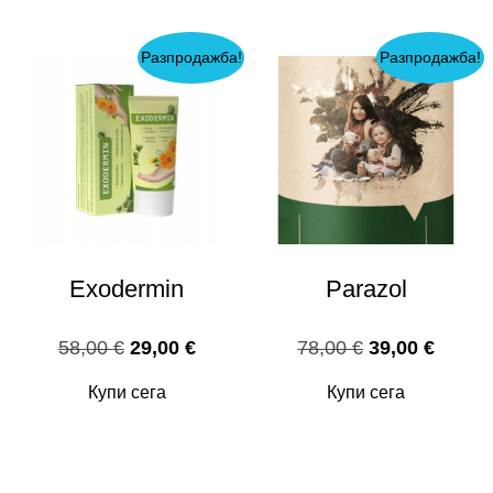
78,00 €.
39,00 €.
78,00 €.
39,00 
Разпродажба!
Разпродажба!
Exodermin
Parazol
Original
Текущата
Original
Текущ
58,00
€
29,00
€
78,00
€
39,00
€
price
цена
price
цена
Купи сега
Купи сега
was:
е:
was:
е:
58,00 €.
29,00 €.
78,00 €.
39,00 