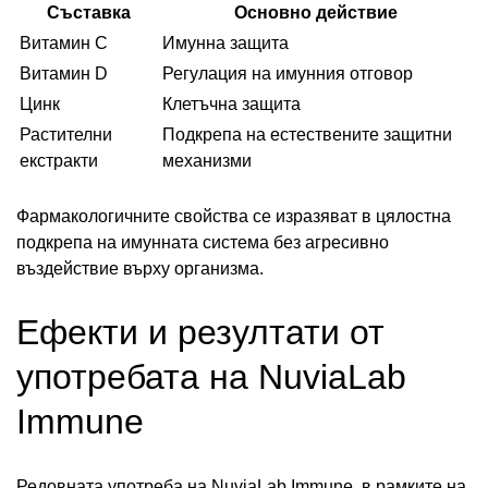
Съставка
Основно действие
Витамин C
Имунна защита
Витамин D
Регулация на имунния отговор
Цинк
Клетъчна защита
Растителни
Подкрепа на естествените защитни
екстракти
механизми
Фармакологичните свойства се изразяват в цялостна
подкрепа на имунната система без агресивно
въздействие върху организма.
Ефекти и резултати от
употребата на NuviaLab
Immune
Редовната употреба на NuviaLab Immune, в рамките на