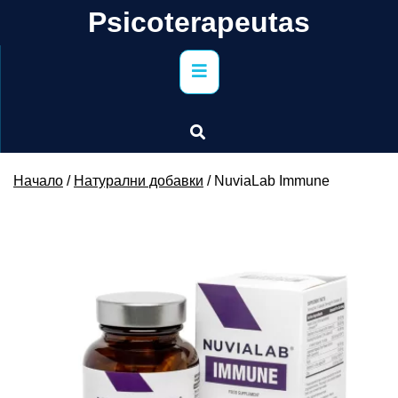
Skip
Psicoterapeutas
to
content
Primary
Menu
Начало
/
Натурални добавки
/ NuviaLab Immune