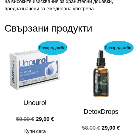
на високите изисквания за хранителни добавки,
предназначени за ежедневна употреба.
Свързани продукти
Разпродажба!
Разпродажба!
Unourol
DetoxDrops
Original
Текущата
58,00
€
29,00
€
price
цена
Original
Текущ
58,00
€
29,00
€
Купи сега
was:
е:
price
цена