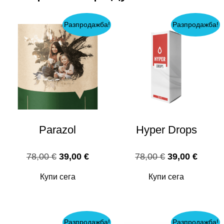
Разпродажба!
Разпродажба!
Parazol
Hyper Drops
Original
Текущата
Original
Текущ
78,00
€
39,00
€
78,00
€
39,00
€
price
цена
price
цена
Купи сега
Купи сега
was:
е:
was:
е:
78,00 €.
39,00 €.
78,00 €.
39,00 
Разпродажба!
Разпродажба!