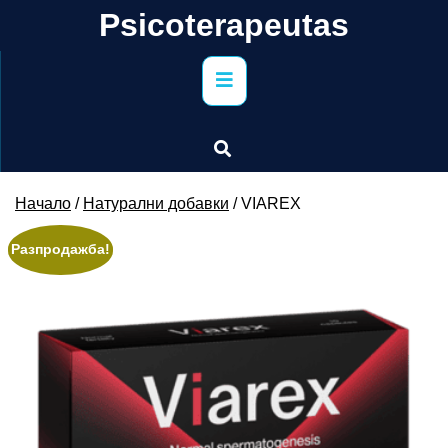
Skip
Psicoterapeutas
to
content
Primary
Menu
Начало
/
Натурални добавки
/ VIAREX
Разпродажба!