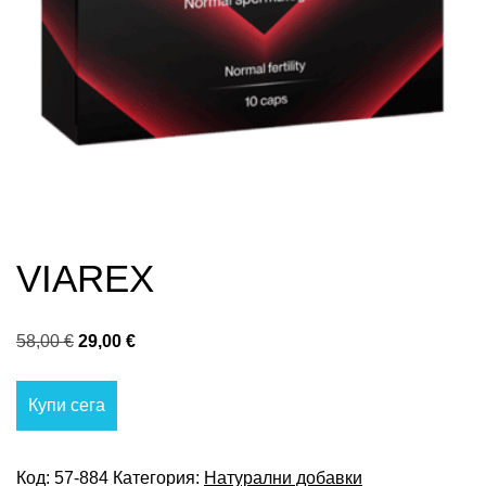
VIAREX
Original
Текущата
58,00
€
29,00
€
price
цена
was:
е:
Купи сега
58,00 €.
29,00 €.
Код:
57-884
Категория:
Натурални добавки