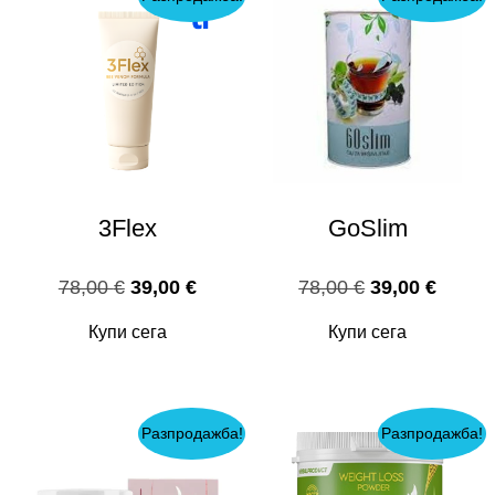
3Flex
GoSlim
Original
Текущата
Original
Текущ
78,00
€
39,00
€
78,00
€
39,00
€
price
цена
price
цена
Купи сега
Купи сега
was:
е:
was:
е:
78,00 €.
39,00 €.
78,00 €.
39,00 
Разпродажба!
Разпродажба!