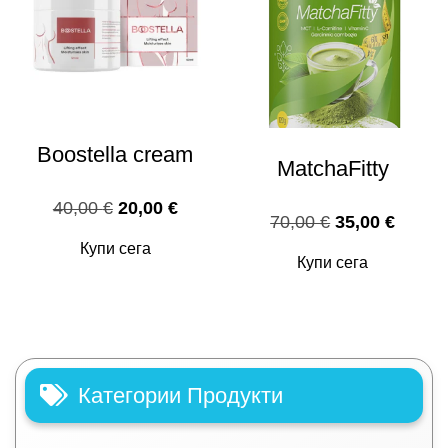
Boostella cream
MatchaFitty
Original
Текущата
40,00
€
20,00
€
Original
Текущ
70,00
€
35,00
€
price
цена
price
цена
Купи сега
was:
е:
Купи сега
was:
е:
40,00 €.
20,00 €.
70,00 €.
35,00 
Категории Продукти