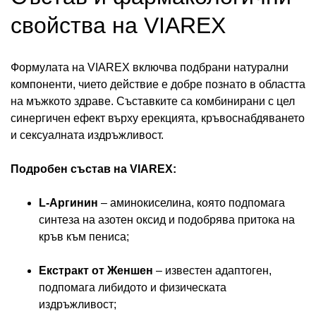
свойства на VIAREX
Формулата на VIAREX включва подбрани натурални
компоненти, чието действие е добре познато в областта
на мъжкото здраве. Съставките са комбинирани с цел
синергичен ефект върху ерекцията, кръвоснабдяването
и сексуалната издръжливост.
Подробен състав на VIAREX:
L-Аргинин
– аминокиселина, която подпомага
синтеза на азотен оксид и подобрява притока на
кръв към пениса;
Екстракт от Женшен
– известен адаптоген,
подпомага либидото и физическата
издръжливост;