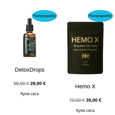
78,00 €.
39,00 
Разпродажба!
Разпродажба!
DetoxDrops
Original
Текущата
58,00
€
29,00
€
Hemo X
price
цена
Купи сега
was:
е:
Original
Текущ
70,00
€
35,00
€
58,00 €.
29,00 €.
price
цена
Купи сега
was:
е: