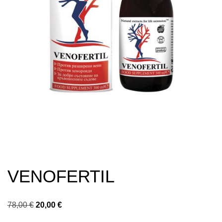
VENOFERTIL
Original
Текущата
78,00
€
20,00
€
price
цена