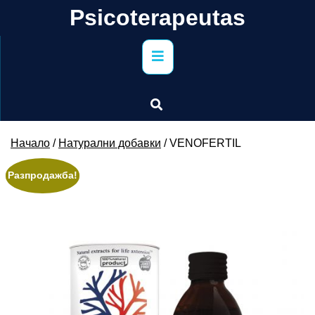
Skip
Psicoterapeutas
to
content
Primary
Menu
Начало
/
Натурални добавки
/ VENOFERTIL
Разпродажба!