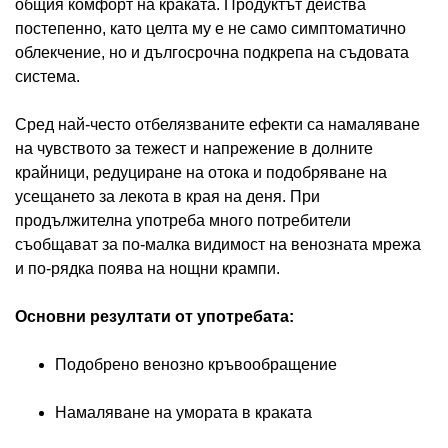
общия комфорт на краката. Продуктът действа
постепенно, като целта му е не само симптоматично
облекчение, но и дългосрочна подкрепа на съдовата
система.
Сред най-често отбелязваните ефекти са намаляване
на чувството за тежест и напрежение в долните
крайници, редуциране на отока и подобряване на
усещането за лекота в края на деня. При
продължителна употреба много потребители
съобщават за по-малка видимост на венозната мрежа
и по-рядка поява на нощни крампи.
Основни резултати от употребата:
Подобрено венозно кръвообращение
Намаляване на умората в краката