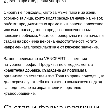
удобство при ежедневна употреба.
Сиропът е подходящ както за мъже, така и за жени,
особено за лица, които водят заседнал начин на живот,
работят продължително време в изправено положение
или имат наследствена предразположеност към
венозни проблеми. Често се препоръчва и при начални
стадии на хронична венозна недостатъчност, когато
навременната профилактика е от ключово значение.
Важно предимство на VENOFERTIL е неговият
натурален профил. Продуктът не е медикамент, а
хранителна добавка, създадена да подпомага
организма по естествен път. Това го прави подходящ за
дългосрочна употреба като част от комплексен подход
за поддържане на здрави вени и нормално
кръвообращение.
Състав и фармакологични