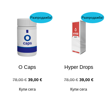
70,00 €.
35,00 
Разпродажба!
Разпродажба!
O Caps
Hyper Drops
Original
Текущата
Original
Текущ
78,00
€
39,00
€
78,00
€
39,00
€
price
цена
price
цена
Купи сега
Купи сега
was:
е:
was:
е:
78,00 €.
39,00 €.
78,00 €.
39,00 