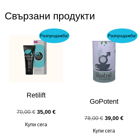
Свързани продукти
Разпродажба!
Разпродажба!
Retilift
GoPotent
Original
Текущата
70,00
€
35,00
€
Original
Текущ
78,00
€
39,00
€
price
цена
Купи сега
price
цена
was:
е:
Купи сега
was:
е:
70,00 €.
35,00 €.