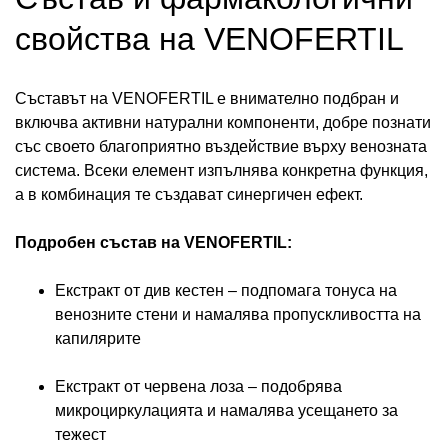
свойства на VENOFERTIL
Съставът на VENOFERTIL е внимателно подбран и
включва активни натурални компоненти, добре познати
със своето благоприятно въздействие върху венозната
система. Всеки елемент изпълнява конкретна функция,
а в комбинация те създават синергичен ефект.
Подробен състав на VENOFERTIL:
Екстракт от див кестен – подпомага тонуса на
венозните стени и намалява пропускливостта на
капилярите
Екстракт от червена лоза – подобрява
микроциркулацията и намалява усещането за
тежест