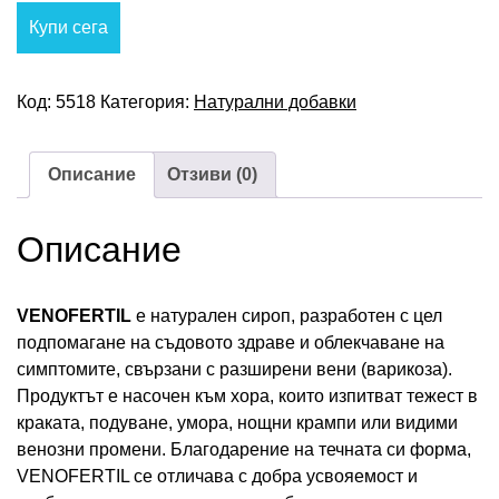
was:
е:
Купи сега
78,00 €.
20,00 €.
Код:
5518
Категория:
Натурални добавки
Описание
Отзиви (0)
Описание
VENOFERTIL
е натурален сироп, разработен с цел
подпомагане на съдовото здраве и облекчаване на
симптомите, свързани с разширени вени (варикоза).
Продуктът е насочен към хора, които изпитват тежест в
краката, подуване, умора, нощни крампи или видими
венозни промени. Благодарение на течната си форма,
VENOFERTIL се отличава с добра усвояемост и