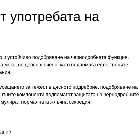
т употребата на
но и устойчиво подобряване на чернодробната функция.
а меко, но целенасочено, като подпомага естествените
ания.
усещането за тежест в дясното подребрие, подобряване на
антните компоненти подпомагат защитата на чернодробните
стимулират нормалната жлъчна секреция.
 дроб