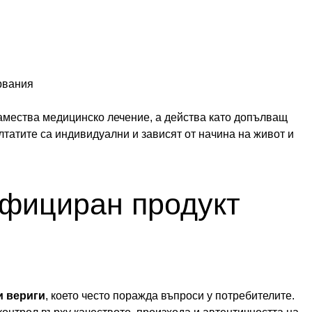
рвания
 замества медицинско лечение, а действа като допълващ
татите са индивидуални и зависят от начина на живот и
ифициран продукт
и вериги
, което често поражда въпроси у потребителите.