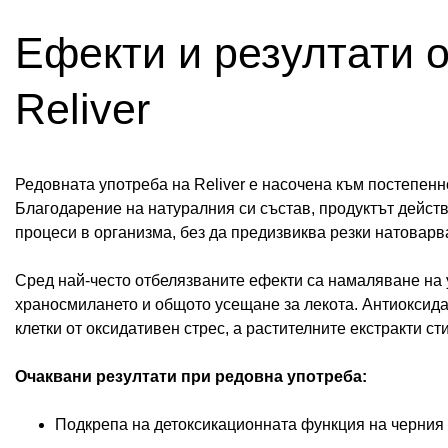
Ефекти и резултати о
Reliver
Редовната употреба на Reliver е насочена към постепен
Благодарение на натуралния си състав, продуктът действ
процеси в организма, без да предизвиква резки натоварв
Сред най-често отбелязваните ефекти са намаляване на 
храносмилането и общото усещане за лекота. Антиоксид
клетки от оксидативен стрес, а растителните екстракти 
Очаквани резултати при редовна употреба:
Подкрепа на детоксикационната функция на черния