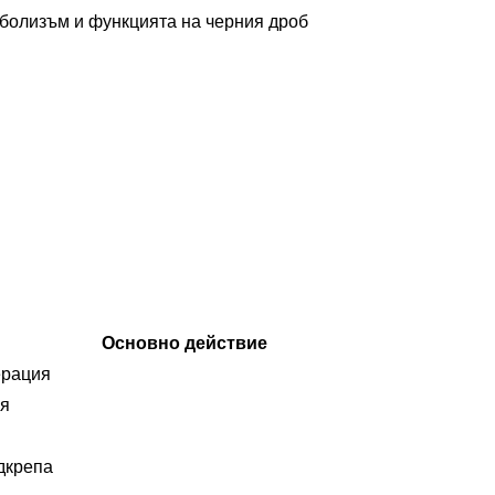
болизъм и функцията на черния дроб
Основно действие
ерация
ия
дкрепа