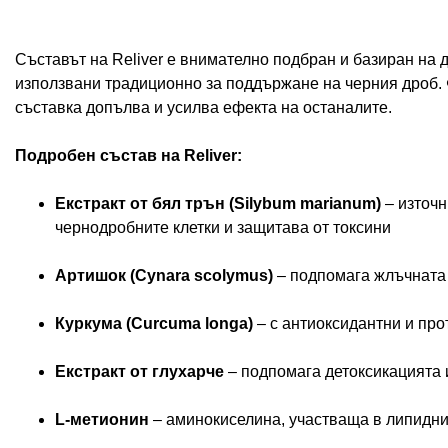
Съставът на Reliver е внимателно подбран и базиран на 
използвани традиционно за поддържане на черния дроб. 
съставка допълва и усилва ефекта на останалите.
Подробен състав на Reliver:
Екстракт от бял трън (Silybum marianum)
– източн
чернодробните клетки и защитава от токсини
Артишок (Cynara scolymus)
– подпомага жлъчната
Куркума (Curcuma longa)
– с антиоксидантни и пр
Екстракт от глухарче
– подпомага детоксикацията 
L-метионин
– аминокиселина, участваща в липидн