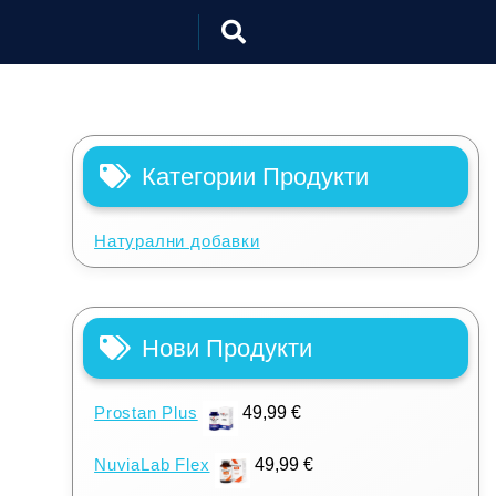
Категории Продукти
Натурални добавки
Нови Продукти
Prostan Plus
49,99
€
NuviaLab Flex
49,99
€