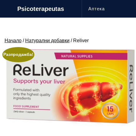
Skip
Psicoterapeutas
Аптека
to
content
Начало
/
Натурални добавки
/ Reliver
Разпродажба!