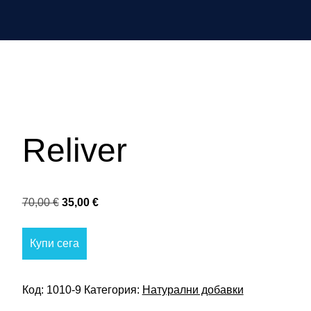
Reliver
Original
Текущата
70,00
€
35,00
€
price
цена
was:
е:
Купи сега
70,00 €.
35,00 €.
Код:
1010-9
Категория:
Натурални добавки