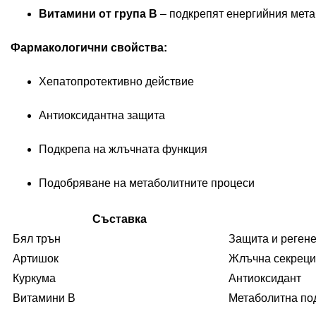
Витамини от група B
– подкрепят енергийния мета
Фармакологични свойства:
Хепатопротективно действие
Антиоксидантна защита
Подкрепа на жлъчната функция
Подобряване на метаболитните процеси
Съставка
Бял трън
Защита и реген
Артишок
Жлъчна секрец
Куркума
Антиоксидант
Витамини B
Метаболитна по