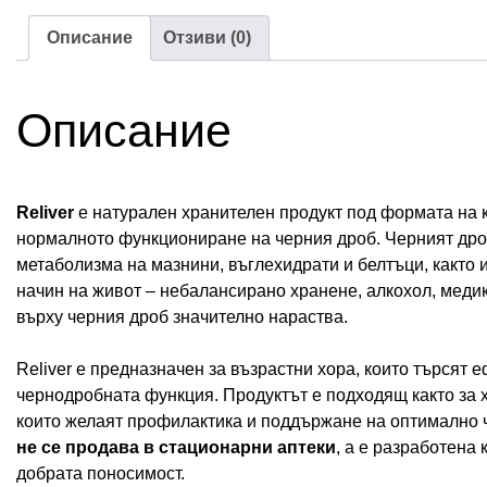
Описание
Отзиви (0)
Описание
Reliver
е натурален хранителен продукт под формата на к
нормалното функциониране на черния дроб. Черният дроб
метаболизма на мазнини, въглехидрати и белтъци, както 
начин на живот – небалансирано хранене, алкохол, меди
върху черния дроб значително нараства.
Reliver е предназначен за възрастни хора, които търсят
чернодробната функция. Продуктът е подходящ както за х
които желаят профилактика и поддържане на оптимално ч
не се продава в стационарни аптеки
, а е разработена
добрата поносимост.