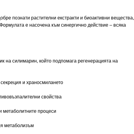
добре познати растителни екстракти и биоактивни вещества,
Формулата е насочена към синергично действие – всяка
ик на силимарин, който подпомага регенерацията на
 секреция и храносмилането
отивовъзпалителни свойства
и метаболитните процеси
ия метаболизъм