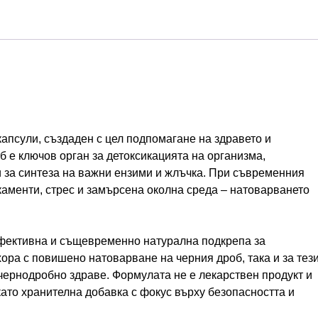
апсули, създаден с цел подпомагане на здравето и
 е ключов орган за детоксикацията на организма,
и за синтеза на важни ензими и жлъчка. При съвременния
каменти, стрес и замърсена околна среда – натоварването
 ефективна и същевременно натурална подкрепа за
ора с повишено натоварване на черния дроб, така и за тези
ернодробно здраве. Формулата не е лекарствен продукт и
 като хранителна добавка с фокус върху безопасността и