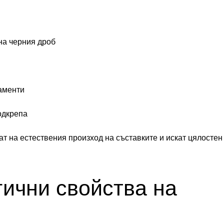
на черния дроб
аменти
одкрепа
ат на естествения произход на съставките и искат цялостен
ични свойства на