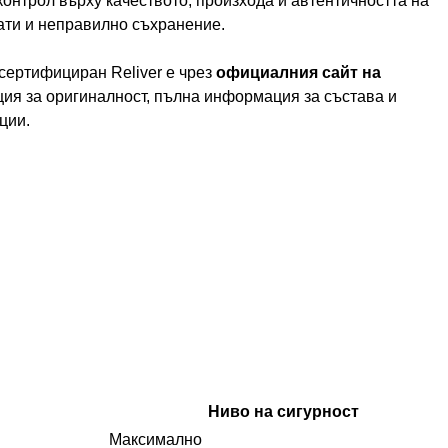
контрол върху качеството, произхода и автентичността на
ати и неправилно съхранение.
сертифициран Reliver е чрез
официалния сайт на
нция за оригиналност, пълна информация за състава и
ции.
Ниво на сигурност
Максимално