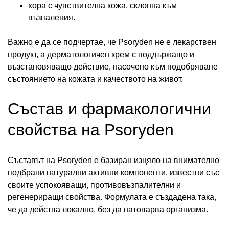
хора с чувствителна кожа, склонна към
възпаления.
Важно е да се подчертае, че Psoryden не е лекарствен
продукт, а дерматологичен крем с поддържащо и
възстановяващо действие, насочено към подобряване
състоянието на кожата и качеството на живот.
Състав и фармакологични
свойства на Psoryden
Съставът на Psoryden е базиран изцяло на внимателно
подбрани натурални активни компоненти, известни със
своите успокояващи, противовъзпалителни и
регенериращи свойства. Формулата е създадена така,
че да действа локално, без да натоварва организма.