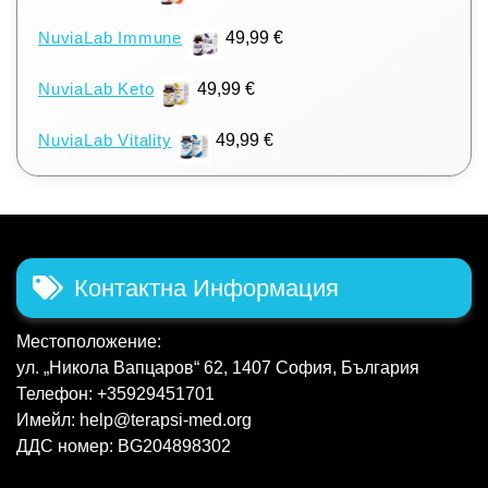
NuviaLab Immune
49,99
€
NuviaLab Keto
49,99
€
NuviaLab Vitality
49,99
€
Контактна Информация
Местоположение:
ул. „Никола Вапцаров“ 62, 1407 София, България
Телефон: +35929451701
Имейл: help@terapsi-med.org
ДДС номер: BG204898302