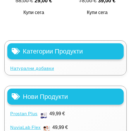
Original
Текущата
Original
Текущ
58,00
€
29,00
€
78,00
€
39,00
€
price
цена
price
цена
Купи сега
Купи сега
was:
е:
was:
е:
58,00 €.
29,00 €.
78,00 €.
39,00 
Категории Продукти
Натурални добавки
Нови Продукти
Prostan Plus
49,99
€
NuviaLab Flex
49,99
€