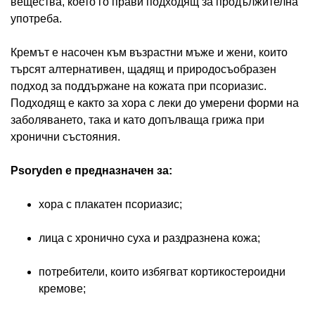
вещества, което го прави подходящ за продължителна
употреба.
Кремът е насочен към възрастни мъже и жени, които
търсят алтернативен, щадящ и природосъобразен
подход за поддържане на кожата при псориазис.
Подходящ е както за хора с леки до умерени форми на
заболяването, така и като допълваща грижа при
хронични състояния.
Psoryden е предназначен за:
хора с плакатен псориазис;
лица с хронично суха и раздразнена кожа;
потребители, които избягват кортикостероидни
кремове;