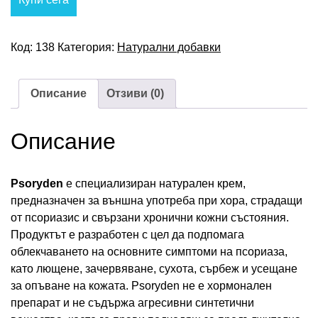
78,00 €.
39,00 €.
Код:
138
Категория:
Натурални добавки
Описание
Отзиви (0)
Описание
Psoryden
е специализиран натурален крем,
предназначен за външна употреба при хора, страдащи
от псориазис и свързани хронични кожни състояния.
Продуктът е разработен с цел да подпомага
облекчаването на основните симптоми на псориаза,
като лющене, зачервяване, сухота, сърбеж и усещане
за опъване на кожата. Psoryden не е хормонален
препарат и не съдържа агресивни синтетични