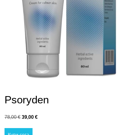
Psoryden
Original
Текущата
78,00
€
39,00
€
price
цена
was:
е:
Купи сега