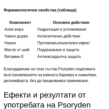
Фармакологични свойства (таблица):
Компонент
Основно действие
Алое вера
Хидратация и успокояване
Чаено дърво
Антисептично действие
Невен
Противовъзпалителен ефект
Масло от ший
Подхранване и защита
Витамин Е
Антиоксидантна защита
Благодарение на този състав Psoryden подпомага
възстановяването на кожната бариера и намалява
дискомфорта, без да предизвиква привикване.
Ефекти и резултати от
употребата на Psoryden