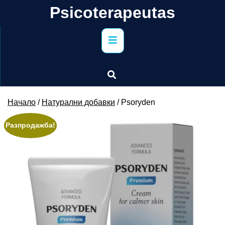
Skip
Psicoterapeutas
to
content
Primary
Menu
Начало
/
Натурални добавки
/ Psoryden
Разпродажба!