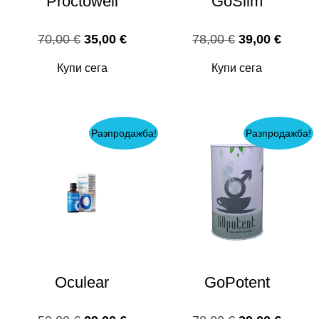
Proctowell
GoSlim
Original
Текущата
Original
Текущ
70,00
€
35,00
€
78,00
€
39,00
€
price
цена
price
цена
Купи сега
Купи сега
was:
е:
was:
е:
70,00 €.
35,00 €.
78,00 €.
39,00 
Разпродажба!
Разпродажба!
Oculear
GoPotent