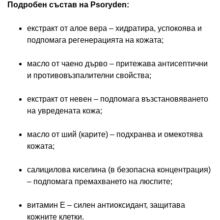
Подробен състав на Psoryden:
екстракт от алое вера – хидратира, успокоява и
подпомага регенерацията на кожата;
масло от чаено дърво – притежава антисептични
и противовъзпалителни свойства;
екстракт от невен – подпомага възстановяването
на увредената кожа;
масло от ший (карите) – подхранва и омекотява
кожата;
салицилова киселина (в безопасна концентрация)
– подпомага премахването на люспите;
витамин Е – силен антиоксидант, защитава
кожните клетки.