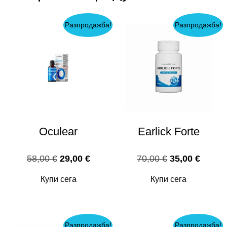
Разпродажба!
Разпродажба!
Oculear
Earlick Forte
Original
Текущата
Original
Текущ
58,00
€
29,00
€
70,00
€
35,00
€
price
цена
price
цена
Купи сега
Купи сега
was:
е:
was:
е:
58,00 €.
29,00 €.
70,00 €.
35,00 
Разпродажба!
Разпродажба!