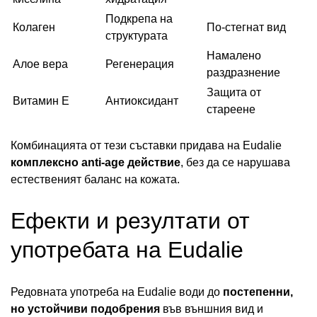
Подкрепа на
Колаген
По-стегнат вид
структурата
Намалено
Алое вера
Регенерация
раздразнение
Защита от
Витамин Е
Антиоксидант
стареене
Комбинацията от тези съставки придава на Eudalie
комплексно anti-age действие
, без да се нарушава
естественият баланс на кожата.
Ефекти и резултати от
употребата на Eudalie
Редовната употреба на Eudalie води до
постепенни,
но устойчиви подобрения
във външния вид и