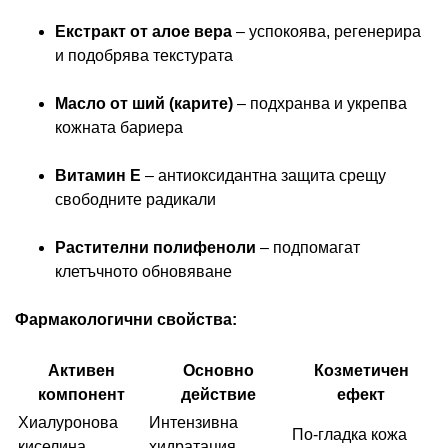
Екстракт от алое вера
– успокоява, регенерира
и подобрява текстурата
Масло от ший (карите)
– подхранва и укрепва
кожната бариера
Витамин Е
– антиоксидантна защита срещу
свободните радикали
Растителни полифеноли
– подпомагат
клетъчното обновяване
Фармакологични свойства:
Активен
Основно
Козметичен
компонент
действие
ефект
Хиалуронова
Интензивна
По-гладка кожа
киселина
хидратация