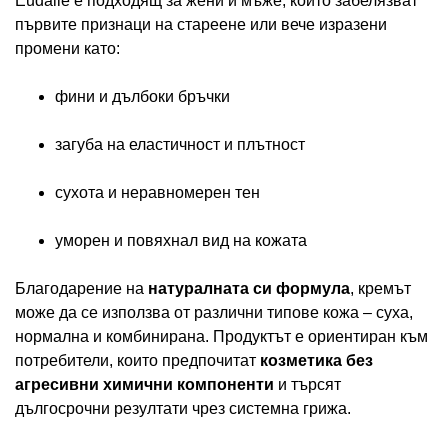
Eudalie е подходящ за жени и мъже, които забелязват
първите признаци на стареене или вече изразени
промени като:
фини и дълбоки бръчки
загуба на еластичност и плътност
сухота и неравномерен тен
уморен и повяхнал вид на кожата
Благодарение на
натуралната си формула
, кремът
може да се използва от различни типове кожа – суха,
нормална и комбинирана. Продуктът е ориентиран към
потребители, които предпочитат
козметика без
агресивни химични компоненти
и търсят
дългосрочни резултати чрез системна грижа.