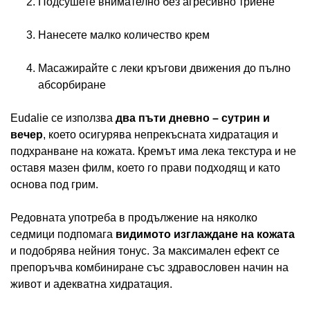
Подсушете внимателно без агресивно триене
Нанесете малко количество крем
Масажирайте с леки кръгови движения до пълно
абсорбиране
Eudalie се използва
два пъти дневно – сутрин и
вечер
, което осигурява непрекъсната хидратация и
подхранване на кожата. Кремът има лека текстура и не
оставя мазен филм, което го прави подходящ и като
основа под грим.
Редовната употреба в продължение на няколко
седмици подпомага
видимото изглаждане на кожата
и подобрява нейния тонус. За максимален ефект се
препоръчва комбиниране със здравословен начин на
живот и адекватна хидратация.