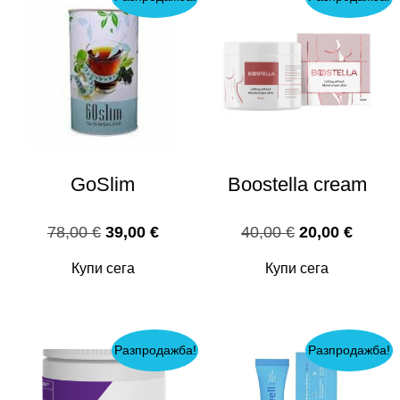
GoSlim
Boostella cream
Original
Текущата
Original
Текущ
78,00
€
39,00
€
40,00
€
20,00
€
price
цена
price
цена
Купи сега
Купи сега
was:
е:
was:
е:
78,00 €.
39,00 €.
40,00 €.
20,00 
Разпродажба!
Разпродажба!