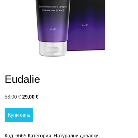
Eudalie
Original
Текущата
58,00
€
29,00
€
price
цена
was:
е:
Купи сега
58,00 €.
29,00 €.
Код:
6665
Категория:
Натурални добавки