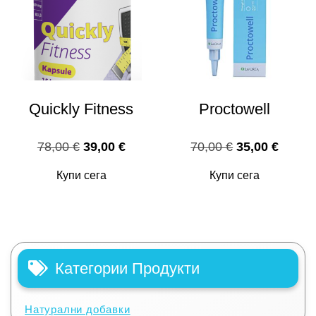
Quickly Fitness
Proctowell
Original
Текущата
Original
Текущ
78,00
€
39,00
€
70,00
€
35,00
€
price
цена
price
цена
Купи сега
Купи сега
was:
е:
was:
е:
78,00 €.
39,00 €.
70,00 €.
35,00 
Категории Продукти
Натурални добавки