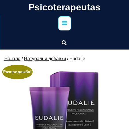
Skip
Psicoterapeutas
to
content
Primary
Menu
Начало
/
Натурални добавки
/ Eudalie
Разпродажба!