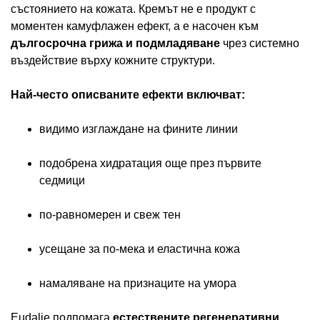
състоянието на кожата. Кремът не е продукт с
моментен камуфлажен ефект, а е насочен към
дългосрочна грижа и подмладяване
чрез системно
въздействие върху кожните структури.
Най-често описваните ефекти включват:
видимо изглаждане на фините линии
подобрена хидратация още през първите
седмици
по-равномерен и свеж тен
усещане за по-мека и еластична кожа
намаляване на признаците на умора
Eudalie подпомага
естествените регенеративни