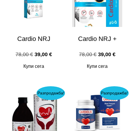
Cardio NRJ
Cardio NRJ +
Original
Текущата
Original
Текущ
78,00
€
39,00
€
78,00
€
39,00
€
price
цена
price
цена
Купи сега
Купи сега
was:
е:
was:
е:
78,00 €.
39,00 €.
78,00 €.
39,00 
Разпродажба!
Разпродажба!