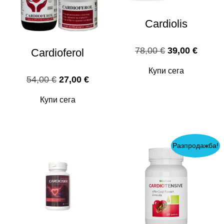
Cardiolis
Original
Текущ
78,00
€
39,00
€
Cardioferol
price
цена
Купи сега
was:
е:
Original
Текущата
54,00
€
27,00
€
78,00 €.
39,00 
price
цена
Купи сега
was:
е:
54,00 €.
27,00 €.
Разпродажба!