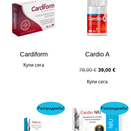
Cardiform
Cardio A
Купи сега
Original
Текущ
78,00
€
39,00
€
price
цена
Купи сега
was:
е:
78,00 €.
39,00 
Разпродажба!
Разпродажба!