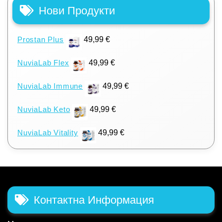
Нови Продукти
Prostan Plus
49,99
€
NuviaLab Flex
49,99
€
NuviaLab Immune
49,99
€
NuviaLab Keto
49,99
€
NuviaLab Vitality
49,99
€
Контактна Информация