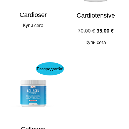
Cardioser
Cardiotensive
Купи сега
Original
Текущ
70,00
€
35,00
€
price
цена
Купи сега
was:
е:
70,00 €.
35,00 
Разпродажба!